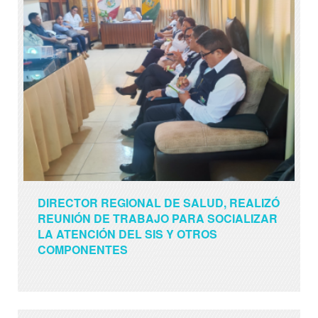
DIRECTOR REGIONAL DE SALUD, REALIZÓ
DIRESA DIO INICIO A LA “SEMANA DE
REUNIÓN DE TRABAJO PARA SOCIALIZAR
VACUNACIÓN EN LAS AMÉRICAS: MADRE
LA ATENCIÓN DEL SIS Y OTROS
DE DIOS - 2024”
COMPONENTES