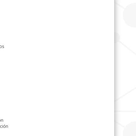
os
d
ón
ución