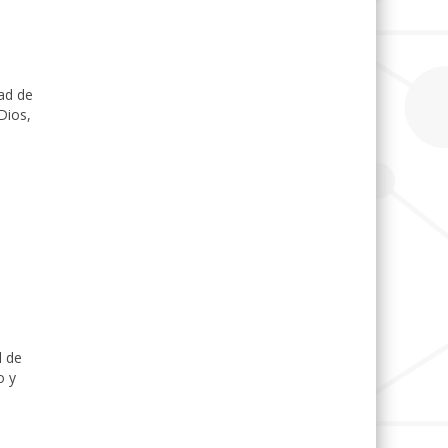
ad de
Dios,
l de
o y