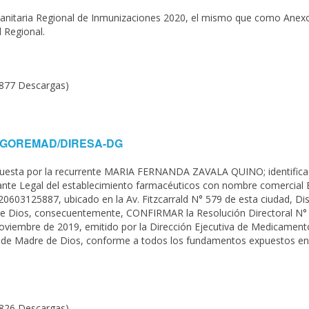
 Sanitaria Regional de Inmunizaciones 2020, el mismo que como Anex
l Regional.
(877 Descargas)
020-GOREMAD/DIRESA-DG
puesta por la recurrente MARIA FERNANDA ZAVALA QUINO; identific
nte Legal del establecimiento farmacéuticos con nombre comercial 
03125887, ubicado en la Av. Fitzcarrald N° 579 de esta ciudad, Dist
e Dios, consecuentemente, CONFIRMAR la Resolución Directoral N°
embre de 2019, emitido por la Dirección Ejecutiva de Medicament
d de Madre de Dios, conforme a todos los fundamentos expuestos en
(826 Descargas)