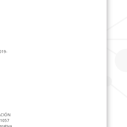
019-
ACIÓN
1057
rativa