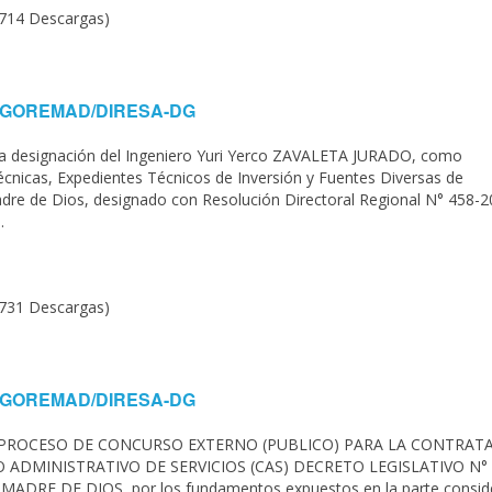
(714 Descargas)
020-GOREMAD/DIRESA-DG
 la designación del Ingeniero Yuri Yerco ZAVALETA JURADO, como
écnicas, Expedientes Técnicos de Inversión y Fuentes Diversas de
adre de Dios, designado con Resolución Directoral Regional N° 458-2
.
(731 Descargas)
020-GOREMAD/DIRESA-DG
. PROCESO DE CONCURSO EXTERNO (PUBLICO) PARA LA CONTRAT
DMINISTRATIVO DE SERVICIOS (CAS) DECRETO LEGISLATIVO N° 
RE DE DIOS, por los fundamentos expuestos en la parte conside