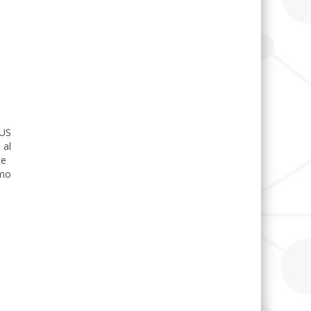
IUS
 al
de
umo