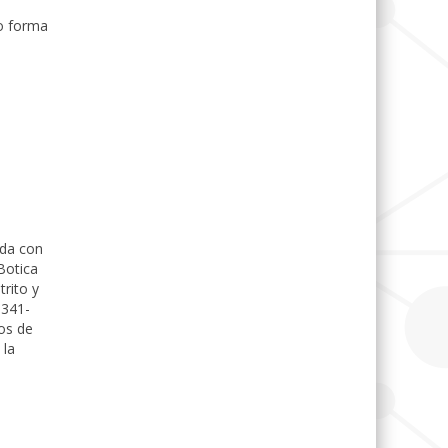
o forma
ada con
Botica
rito y
 341-
os de
 la