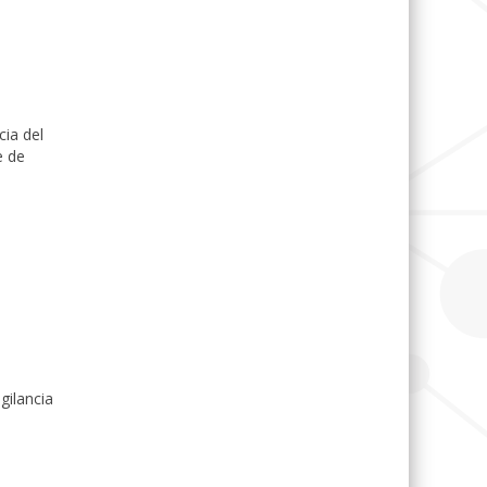
ia del
e de
gilancia