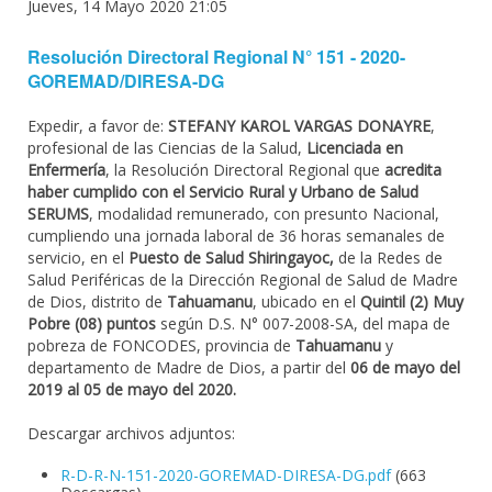
Jueves, 14 Mayo 2020 21:05
Resolución Directoral Regional N° 151 - 2020-
GOREMAD/DIRESA-DG
Expedir, a favor de:
STEFANY KAROL VARGAS DONAYRE
,
profesional de las Ciencias de la Salud,
Licenciada en
Enfermería
, la Resolución Directoral Regional que
acredita
haber cumplido con el Servicio Rural y Urbano de Salud
SERUMS
, modalidad remunerado, con presunto Nacional,
cumpliendo una jornada laboral de 36 horas semanales de
servicio, en el
Puesto de Salud Shiringayoc,
de la Redes de
Salud Periféricas de la Dirección Regional de Salud de Madre
de Dios, distrito de
Tahuamanu
, ubicado en el
Quintil (2) Muy
Pobre (08) puntos
según D.S. N° 007-2008-SA, del mapa de
pobreza de FONCODES, provincia de
Tahuamanu
y
departamento de Madre de Dios, a partir del
06 de mayo del
2019 al 05 de mayo del 2020.
Descargar archivos adjuntos:
R-D-R-N-151-2020-GOREMAD-DIRESA-DG.pdf
(663