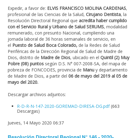
Expedir, a favor de:
ELVIS FRANCISCO MOLINA CARDENAS
,
profesional de las Ciencias de la Salud,
Cirujano Dentista
, la
Resolución Directoral Regional que
acredita haber cumplido
con el Servicio Rural y Urbano de Salud SERUMS
, modalidad
remunerado, con presunto Nacional, cumpliendo una
jornada laboral de 36 horas semanales de servicio, en
el
Puesto de Salud Boca Colorado,
de la Redes de Salud
Periféricas de la Dirección Regional de Salud de Madre de
Dios, distrito de
Madre de Dios
, ubicado en el
Quintil (2) Muy
Pobre (08) puntos
según D.S. N° 007-2008-SA, del mapa de
pobreza de FONCODES, provincia de
Manu
y departamento
de Madre de Dios, a partir del
06 de mayo del 2019 al 05 de
mayo del 2020.
Descargar archivos adjuntos:
R-D-R-N-147-2020-GOREMAD-DIRESA-DG.pdf
(663
Descargas)
Jueves, 14 Mayo 2020 06:37
Resolución Directoral Regional N° 146 - 2020-