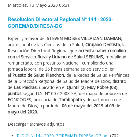
Miércoles, 13 Mayo 2020 06:31
Resolución Directoral Regional N° 144 - 2020-
GOREMAD/DIRESA-DG
Expedir, a favor de:
STEVEN MOISES VILLAIZAN DAMIAN
,
profesional de las Ciencias de la Salud,
Cirujano Dentista
, la
Resolución Directoral Regional que
acredita haber cumplido
con el Servicio Rural y Urbano de Salud SERUMS
, modalidad
remunerado, con presunto Nacional, cumpliendo una
jornada laboral de 36 horas semanales de servicio, en
el
Puesto de Salud Planchon,
de la Redes de Salud Periféricas
de la Dirección Regional de Salud de Madre de Dios, distrito
de
Las Piedras
, ubicado en el
Quintil (2) Muy Pobre (08)
puntos
según D.S. N° 007-2008-SA, del mapa de pobreza de
FONCODES, provincia de
Tambopata
y departamento de
Madre de Dios, a partir del
06 de mayo del 2019 al 05 de
mayo del 2020.
Descargar archivos adjuntos:
R-D-R-N-144-2020-GOREMAD-DIRESA-DG.pdf
(702