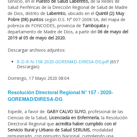
servicio, en el
Puesto de Salud Laberinto,
de la Redes de
Salud Periféricas de la Dirección Regional de Salud de Madre
de Dios, distrito de
Laberinto
, ubicado en el
Quintil (2) Muy
Pobre (08) puntos
según D.S. N° 007-2008-SA, del mapa de
pobreza de FONCODES, provincia de
Tambopata
y
departamento de Madre de Dios, a partir del
06 de mayo del
2019 al 05 de mayo del 2020.
Descargar archivos adjuntos:
R-D-R-N-158-2020-GOREMAD-DIRESA-DG.pdf
(657
Descargas)
Domingo, 17 Mayo 2020 08:04
Resolución Directoral Regional N° 157 - 2020-
GOREMAD/DIRESA-DG
Expedir, a favor de:
GABY CALVO SUYO
, profesional de las
Ciencias de la Salud,
Licenciada en Enfermería
, la Resolución
Directoral Regional que
acredita haber cumplido con el
Servicio Rural y Urbano de Salud SERUMS
, modalidad
remunerado, con presunto Nacional, cumpliendo una