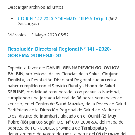
Descargar archivos adjuntos:
R-D-R-N-142-2020-GOREMAD-DIRESA-DG.pdf
(662
Descargas)
Miércoles, 13 Mayo 2020 05:52
Resolución Directoral Regional N° 141 - 2020-
GOREMAD/DIRESA-DG
Expedir, a favor de:
DANIEL GENNADIEVICH GOLOVLIOV
BALBIN
, profesional de las Ciencias de la Salud,
Cirujano
Dentista
, la Resolución Directoral Regional que
acredita
haber cumplido con el Servicio Rural y Urbano de Salud
SERUMS
, modalidad remunerado, con presunto Nacional,
cumpliendo una jornada laboral de 36 horas semanales de
servicio, en el
Centro de Salud Mazuko,
de la Redes de Salud
Periféricas de la Dirección Regional de Salud de Madre de
Dios, distrito de
Inambari
, ubicado en el
Quintil (2) Muy
Pobre (08) puntos
según D.S. N° 007-2008-SA, del mapa de
pobreza de FONCODES, provincia de
Tambopata
y
departamento de Madre de Dios, a partir del
06 de mayo del