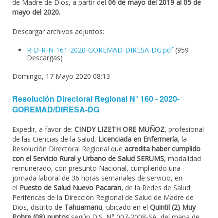
de Madre de Dios, a partir del
06 de mayo del 2019 al 05 de
mayo del 2020.
Descargar archivos adjuntos:
R-D-R-N-161-2020-GOREMAD-DIRESA-DG.pdf
(959
Descargas)
Domingo, 17 Mayo 2020 08:13
Resolución Directoral Regional N° 160 - 2020-
GOREMAD/DIRESA-DG
Expedir, a favor de:
CINDY LIZETH ORE MUÑOZ
, profesional
de las Ciencias de la Salud,
Licenciada en Enfermería
, la
Resolución Directoral Regional que
acredita haber cumplido
con el Servicio Rural y Urbano de Salud SERUMS
, modalidad
remunerado, con presunto Nacional, cumpliendo una
jornada laboral de 36 horas semanales de servicio, en
el
Puesto de Salud Nuevo Pacaran,
de la Redes de Salud
Periféricas de la Dirección Regional de Salud de Madre de
Dios, distrito de
Tahuamanu
, ubicado en el
Quintil (2) Muy
Pobre (08) puntos
según D.S. N° 007-2008-SA, del mapa de